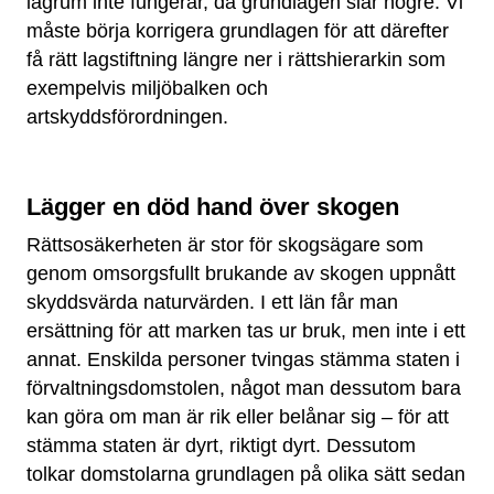
lagrum inte fungerar, då grundlagen slår högre. Vi
måste börja korrigera grundlagen för att därefter
få rätt lagstiftning längre ner i rättshierarkin som
exempelvis miljöbalken och
artskyddsförordningen.
Lägger en död hand över skogen
Rättsosäkerheten är stor för skogsägare som
genom omsorgsfullt brukande av skogen uppnått
skyddsvärda naturvärden. I ett län får man
ersättning för att marken tas ur bruk, men inte i ett
annat. Enskilda personer tvingas stämma staten i
förvaltningsdomstolen, något man dessutom bara
kan göra om man är rik eller belånar sig – för att
stämma staten är dyrt, riktigt dyrt. Dessutom
tolkar domstolarna grundlagen på olika sätt sedan