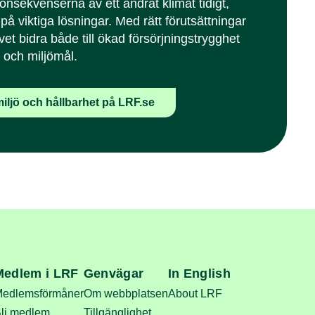
nsekvenserna av ett ändrat klimat tidigt,
på viktiga lösningar. Med rätt förutsättningar
vet bidra både till ökad försörjningstrygghet
- och miljömål.
iljö och hållbarhet på LRF.se
Medlem i LRF
Genvägar
In English
edlemsförmåner
Om webbplatsen
About LRF
li medlem
Tillgänglighet