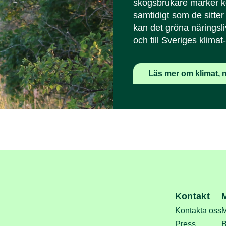
skogsbrukare märker ko
samtidigt som de sitter 
kan det gröna näringsli
och till Sveriges klimat
Läs mer om klimat, m
Kontakt
Kontakta oss
M
Press
B